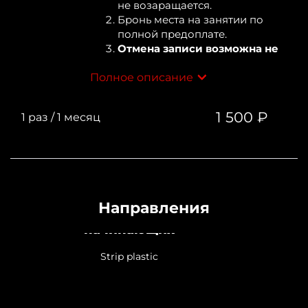
не возаращается.
Бронь места на занятии по
полной предоплате.
Отмена записи возможна не
позднее, чем за сутки до
Полное описание
начала тренировки.
1 500 ₽
1 раз
/
1 месяц
Направления
Курс Strip plastic для
начинающих
Strip plastic