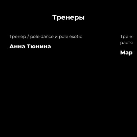
Тренеры
Тренер / pole dance и pole exotic
Тренер 
растяж
Анна Тюнина
Мари