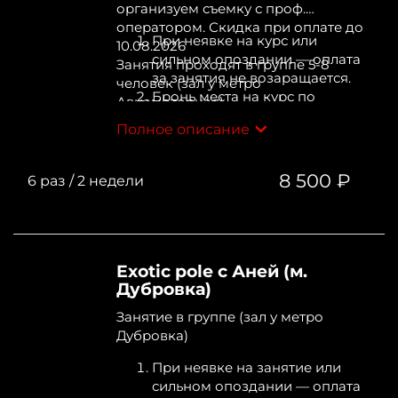
организуем съемку с проф.
оператором. Скидка при оплате до
При неявке на курс или
10.08.2026
сильном опоздании — оплата
​​​​​Занятия проходят в группе 5-8
за занятия не возаращается.
человек (зал у метро
Бронь места на курс по
Авиамоторная)
полной предоплате.
Полное описание
Отмена записи возможна не
позднее, чем указанной
администратором даты.
8 500 ₽
6 раз
/
2 недели
Exotic pole с Аней (м.
Дубровка)
Занятие в группе (зал у метро
Дубровка)
При неявке на занятие или
сильном опоздании — оплата